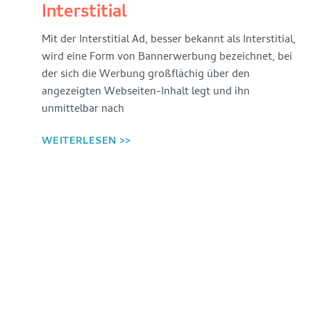
Interne
Interstitial
Verlinkung
Mit der Interstitial Ad, besser bekannt als Interstitial,
wird eine Form von Bannerwerbung bezeichnet, bei
Eine
der sich die Werbung großflächig über den
der
angezeigten Webseiten-Inhalt legt und ihn
ersten
unmittelbar nach
Fakten,
die
WEITERLESEN >>
man
bei
der
Suchmaschinenoptimierung
lernt,
ist
die
große
Bedeutung
von