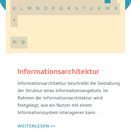
K
L
M
N
O
P
Q
R
S
T
U
V
W
X
Y
In
Ip
Index
Informationsarchitektur
Im
Informationsarchitektur beschreibt die Gestaltung
Allgemeinen
der Struktur eines Informationsangebots. Im
ist
Rahmen der Informationsarchitektur wird
ein
festgelegt, wie ein Nutzer mit einem
Index
Informationssystem interagieren kann.
eine
WEITERLESEN >>
Auflistung