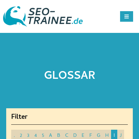
GLOSSAR
.
2
3
4
5
A
B
C
D
E
F
G
H
I
J