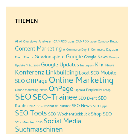
THEMEN
AI
Analysen
AI Overviews
CAMPIXX 2025
CAMPIXX 2026
Campixx Recap
Content Marketing
e-Commerce Day
E-Commerce Day 2025
Google
Gewinnspiele
Google News
Event
Events
Google
Google Updates
KI
KI News
Update März 2024
Instagram
Konferenz
Linkbuilding
Mobile
Local SEO
Online Marketing
OffPage
SEO
OnPage
Perplexity
Online Marketing News
OpenAI
recap
SEO
SEO-Trainee
SEO
SEO Event
Konferenz
SEO News
SEO Monatsrückblick
SEO Tipps
SEO Tools
Shop SEO
SEO Wochenrückblick
Social Media
SMX München 2025
Suchmaschinen