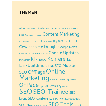
THEMEN
AI
Analysen
AI Overviews
CAMPIXX 2025
CAMPIXX
Content Marketing
2026
Campixx Recap
e-Commerce Day
E-Commerce Day 2025
Event
Events
Google
Gewinnspiele
Google News
Google Updates
Google Update März 2024
Konferenz
KI
KI News
Instagram
Linkbuilding
Mobile
Local SEO
Online
OffPage
SEO
Marketing
Online Marketing News
OnPage
Perplexity
OpenAI
recap
SEO
SEO-Trainee
SEO
SEO Konferenz
Event
SEO Monatsrückblick
SEO Tools
SEO News
SEO
SEO Tipps