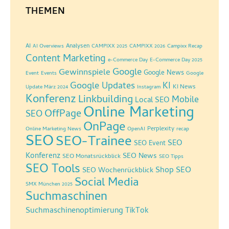
THEMEN
AI
Analysen
AI Overviews
CAMPIXX 2025
CAMPIXX 2026
Campixx Recap
Content Marketing
e-Commerce Day
E-Commerce Day 2025
Google
Gewinnspiele
Google News
Event
Events
Google
Google Updates
KI
KI News
Update März 2024
Instagram
Konferenz
Linkbuilding
Mobile
Local SEO
Online Marketing
OffPage
SEO
OnPage
Perplexity
Online Marketing News
OpenAI
recap
SEO
SEO-Trainee
SEO
SEO Event
Konferenz
SEO News
SEO Monatsrückblick
SEO Tipps
SEO Tools
Shop SEO
SEO Wochenrückblick
Social Media
SMX München 2025
Suchmaschinen
Suchmaschinenoptimierung
TikTok