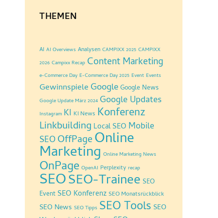
THEMEN
AI
Analysen
AI Overviews
CAMPIXX 2025
CAMPIXX
Content Marketing
2026
Campixx Recap
e-Commerce Day
E-Commerce Day 2025
Event
Events
Google
Gewinnspiele
Google News
Google Updates
Google Update März 2024
Konferenz
KI
KI News
Instagram
Linkbuilding
Mobile
Local SEO
Online
OffPage
SEO
Marketing
Online Marketing News
OnPage
Perplexity
OpenAI
recap
SEO
SEO-Trainee
SEO
SEO Konferenz
Event
SEO Monatsrückblick
SEO Tools
SEO News
SEO
SEO Tipps