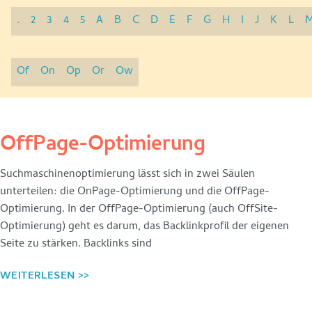
.
2
3
4
5
A
B
C
D
E
F
G
H
I
J
K
L
Of
On
Op
Or
Ow
OffPage-Optimierung
Suchmaschinenoptimierung lässt sich in zwei Säulen
unterteilen: die OnPage-Optimierung und die OffPage-
Optimierung. In der OffPage-Optimierung (auch OffSite-
Optimierung) geht es darum, das Backlinkprofil der eigenen
Seite zu stärken. Backlinks sind
WEITERLESEN >>