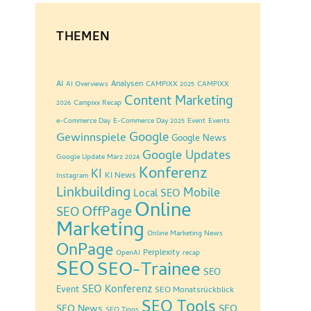
THEMEN
AI
Analysen
AI Overviews
CAMPIXX 2025
CAMPIXX
Content Marketing
2026
Campixx Recap
e-Commerce Day
E-Commerce Day 2025
Event
Events
Google
Gewinnspiele
Google News
Google Updates
Google Update März 2024
Konferenz
KI
KI News
Instagram
Linkbuilding
Mobile
Local SEO
Online
OffPage
SEO
Marketing
Online Marketing News
OnPage
Perplexity
OpenAI
recap
SEO
SEO-Trainee
SEO
SEO Konferenz
Event
SEO Monatsrückblick
SEO Tools
SEO News
SEO
SEO Tipps