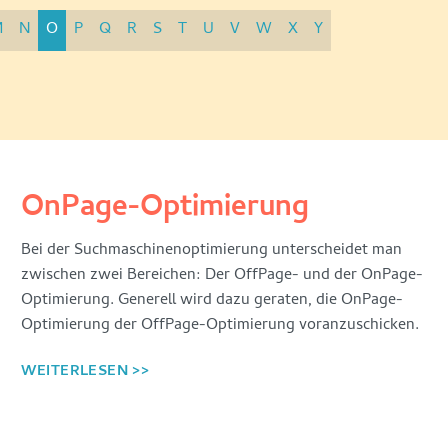
M
N
O
P
Q
R
S
T
U
V
W
X
Y
OnPage-Optimierung
Bei der Suchmaschinenoptimierung unterscheidet man
zwischen zwei Bereichen: Der OffPage- und der OnPage-
Optimierung. Generell wird dazu geraten, die OnPage-
Optimierung der OffPage-Optimierung voranzuschicken.
WEITERLESEN >>