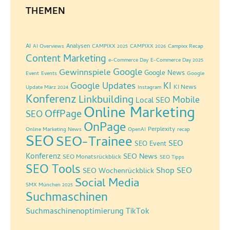
THEMEN
AI
Analysen
AI Overviews
CAMPIXX 2025
CAMPIXX 2026
Campixx Recap
Content Marketing
e-Commerce Day
E-Commerce Day 2025
Google
Gewinnspiele
Google News
Event
Events
Google
Google Updates
KI
KI News
Update März 2024
Instagram
Konferenz
Linkbuilding
Mobile
Local SEO
Online Marketing
OffPage
SEO
OnPage
Perplexity
Online Marketing News
OpenAI
recap
SEO
SEO-Trainee
SEO
SEO Event
Konferenz
SEO News
SEO Monatsrückblick
SEO Tipps
SEO Tools
Shop SEO
SEO Wochenrückblick
Social Media
SMX München 2025
Suchmaschinen
Suchmaschinenoptimierung
TikTok