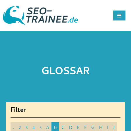
GLOSSAR
.
2
3
4
5
A
B
C
D
E
F
G
H
I
J