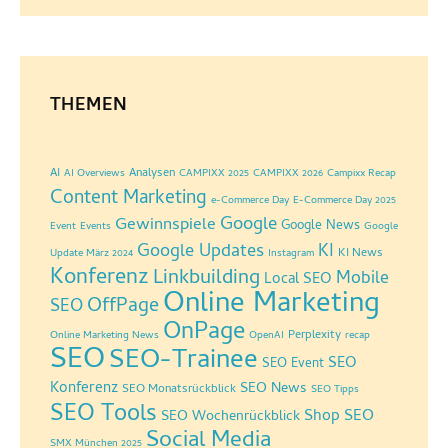
THEMEN
AI
Analysen
AI Overviews
CAMPIXX 2025
CAMPIXX 2026
Campixx Recap
Content Marketing
e-Commerce Day
E-Commerce Day 2025
Google
Gewinnspiele
Google News
Event
Events
Google
Google Updates
KI
KI News
Update März 2024
Instagram
Konferenz
Linkbuilding
Mobile
Local SEO
Online Marketing
OffPage
SEO
OnPage
Perplexity
Online Marketing News
OpenAI
recap
SEO
SEO-Trainee
SEO
SEO Event
Konferenz
SEO News
SEO Monatsrückblick
SEO Tipps
SEO Tools
Shop SEO
SEO Wochenrückblick
Social Media
SMX München 2025