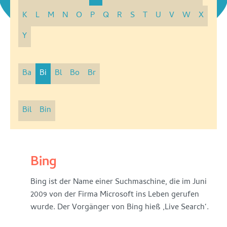
K
L
M
N
O
P
Q
R
S
T
U
V
W
X
Y
Ba
Bi
Bl
Bo
Br
Bil
Bin
Bilder-
Bing
SEO
Bing ist der Name einer Suchmaschine, die im Juni
/
2009 von der Firma Microsoft ins Leben gerufen
wurde. Der Vorgänger von Bing hieß ‚Live Search‘.
Bildoptimierung