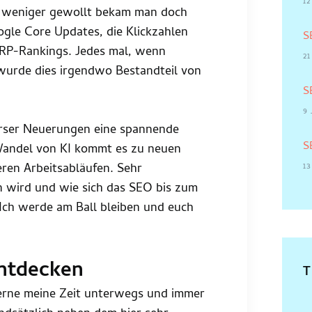
1
r weniger gewollt bekam man doch
gle Core Updates, die Klickzahlen
S
ERP-Rankings. Jedes mal, wenn
21
wurde dies irgendwo Bestandteil von
S
9 
rser Neuerungen eine spannende
S
Wandel von KI kommt es zu neuen
ren Arbeitsabläufen. Sehr
13
un wird und wie sich das SEO bis zum
ch werde am Ball bleiben und euch
Entdecken
gerne meine Zeit unterwegs und immer