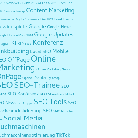
Analysen
AI Overviews
CAMPIXX 2025
CAMPIXX
Content Marketing
26
Campixx Recap
Commerce Day
E-Commerce Day 2025
Event
Events
Google
ewinnspiele
Google News
Google Updates
ogle Update März 2024
Konferenz
KI
KI News
stagram
inkbuilding
Mobile
Local SEO
Online
OffPage
EO
Marketing
Online Marketing News
OnPage
Perplexity
OpenAI
recap
SEO
SEO-Trainee
SEO
SEO Konferenz
vent
SEO Monatsrückblick
SEO Tools
EO News
SEO
SEO Tipps
Shop SEO
ochenrückblick
SMX München
Social Media
25
uchmaschinen
uchmaschinenoptimierung
TikTok