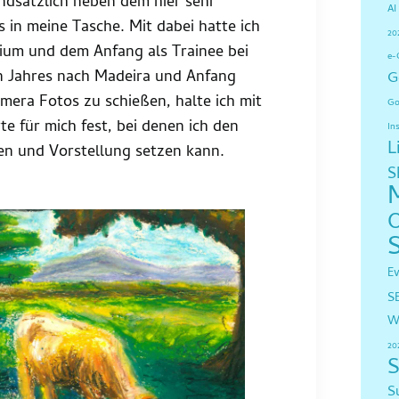
ndsätzlich neben dem hier sehr
AI
n meine Tasche. Mit dabei hatte ich
20
ium und dem Anfang als Trainee bei
e-
en Jahres nach Madeira und Anfang
G
amera Fotos zu schießen, halte ich mit
Go
für mich fest, bei denen ich den
In
L
n und Vorstellung setzen kann.
S
E
S
W
20
S
S