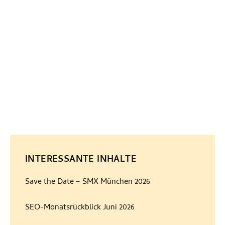
also
auch
ihre
Linkpopularität.
WEITERLESEN
>>
INTERESSANTE INHALTE
Save the Date – SMX München 2026
SEO-Monatsrückblick Juni 2026