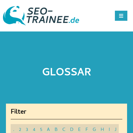
GLOSSAR
.
2
3
4
5
A
B
C
D
E
F
G
H
I
J