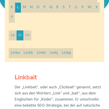
K
L
M
N
O
P
Q
R
S
T
U
V
W
X
Y
La
Li
Lo
Linka
Linkb
Linkh
Linkj
Linkp
Linkaufbau
Linkbait
Linkaufbau
Der „Linkbait“, oder auch „Clickbait“ genannt, setzt
(siehe
sich aus den Wörtern „Link“ und „bait“, aus dem
auch
Englischen für „Köder“, zusammen. Er umschreibt
OffPage-
eine beliebte SEO-Strategie, bei der auf natürliche