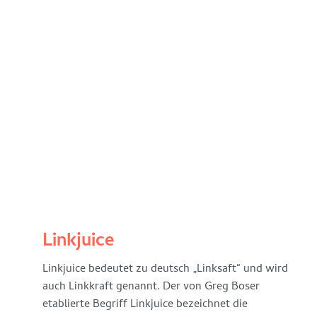
und
somit
die
Linkpopularität
der
Seite
zu
erhöhen.
WEITERLESEN
>>
Linkhub
Linkjuice
Als
Linkjuice bedeutet zu deutsch „Linksaft“ und wird
Linkhub
auch Linkkraft genannt. Der von Greg Boser
wird
etablierte Begriff Linkjuice bezeichnet die