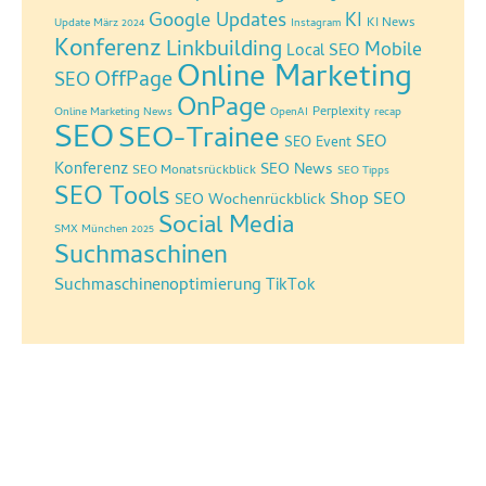
Google Updates
KI
KI News
Update März 2024
Instagram
Konferenz
Linkbuilding
Mobile
Local SEO
Online Marketing
OffPage
SEO
OnPage
Perplexity
Online Marketing News
OpenAI
recap
SEO
SEO-Trainee
SEO
SEO Event
Konferenz
SEO News
SEO Monatsrückblick
SEO Tipps
SEO Tools
Shop SEO
SEO Wochenrückblick
Social Media
SMX München 2025
Suchmaschinen
Suchmaschinenoptimierung
TikTok