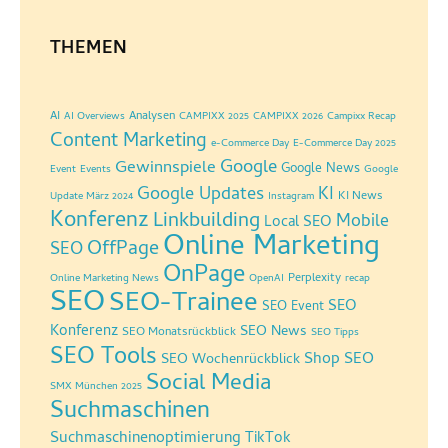
THEMEN
AI
Analysen
AI Overviews
CAMPIXX 2025
CAMPIXX 2026
Campixx Recap
Content Marketing
e-Commerce Day
E-Commerce Day 2025
Google
Gewinnspiele
Google News
Event
Events
Google
Google Updates
KI
KI News
Update März 2024
Instagram
Konferenz
Linkbuilding
Mobile
Local SEO
Online Marketing
OffPage
SEO
OnPage
Perplexity
Online Marketing News
OpenAI
recap
SEO
SEO-Trainee
SEO
SEO Event
Konferenz
SEO News
SEO Monatsrückblick
SEO Tipps
SEO Tools
Shop SEO
SEO Wochenrückblick
Social Media
SMX München 2025
Suchmaschinen
Suchmaschinenoptimierung
TikTok