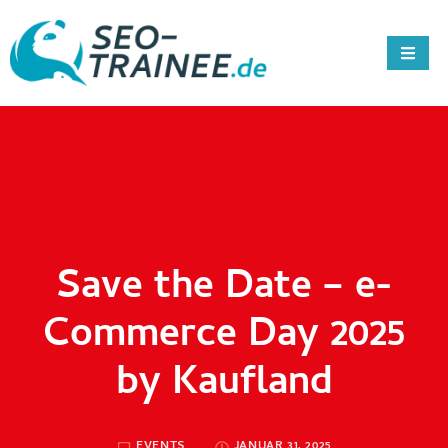
Save the Date – e-
Commerce Day 2025
by Kaufland
EVENTS
JANUAR 31, 2025