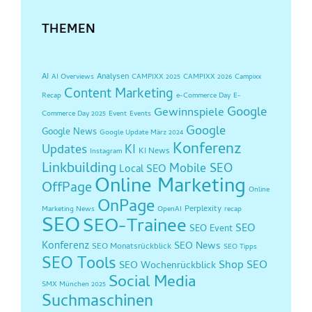
THEMEN
AI
Analysen
AI Overviews
CAMPIXX 2025
CAMPIXX 2026
Campixx
Content Marketing
Recap
e-Commerce Day
E-
Google
Gewinnspiele
Commerce Day 2025
Event
Events
Google
Google News
Google Update März 2024
Konferenz
Updates
KI
KI News
Instagram
Linkbuilding
Mobile SEO
Local SEO
Online Marketing
OffPage
Online
OnPage
Perplexity
Marketing News
OpenAI
recap
SEO
SEO-Trainee
SEO
SEO Event
Konferenz
SEO News
SEO Monatsrückblick
SEO Tipps
SEO Tools
Shop SEO
SEO Wochenrückblick
Social Media
SMX München 2025
Suchmaschinen