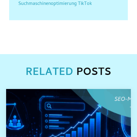
Suchmaschinenoptimierung
TikTok
RELATED
POSTS