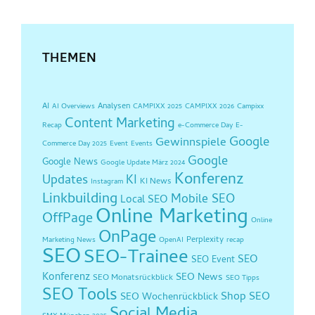
THEMEN
AI
Analysen
AI Overviews
CAMPIXX 2025
CAMPIXX 2026
Campixx
Content Marketing
Recap
e-Commerce Day
E-
Google
Gewinnspiele
Commerce Day 2025
Event
Events
Google
Google News
Google Update März 2024
Konferenz
Updates
KI
KI News
Instagram
Linkbuilding
Mobile SEO
Local SEO
Online Marketing
OffPage
Online
OnPage
Perplexity
Marketing News
OpenAI
recap
SEO
SEO-Trainee
SEO
SEO Event
Konferenz
SEO News
SEO Monatsrückblick
SEO Tipps
SEO Tools
Shop SEO
SEO Wochenrückblick