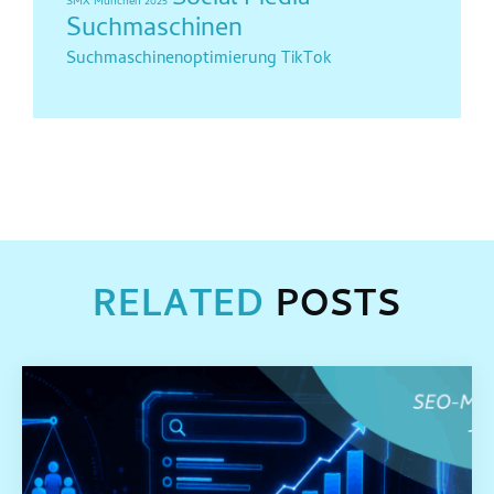
Social Media
SMX München 2025
Suchmaschinen
Suchmaschinenoptimierung
TikTok
RELATED
POSTS