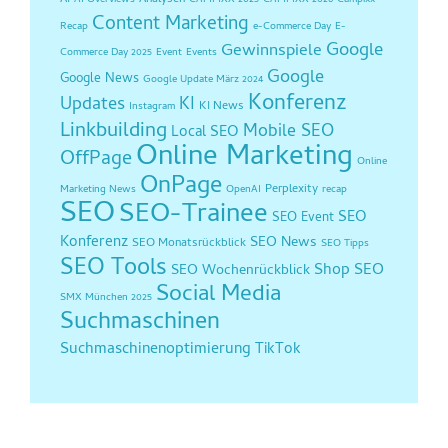
AI
Analysen
AI Overviews
CAMPIXX 2025
CAMPIXX 2026
Campixx
Content Marketing
Recap
e-Commerce Day
E-
Google
Gewinnspiele
Commerce Day 2025
Event
Events
Google
Google News
Google Update März 2024
Konferenz
Updates
KI
KI News
Instagram
Linkbuilding
Mobile SEO
Local SEO
Online Marketing
OffPage
Online
OnPage
Perplexity
Marketing News
OpenAI
recap
SEO
SEO-Trainee
SEO
SEO Event
Konferenz
SEO News
SEO Monatsrückblick
SEO Tipps
SEO Tools
Shop SEO
SEO Wochenrückblick
Social Media
SMX München 2025
Suchmaschinen
Suchmaschinenoptimierung
TikTok