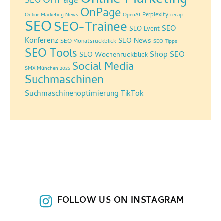
Online Marketing
OffPage
SEO
OnPage
Perplexity
Online Marketing News
OpenAI
recap
SEO
SEO-Trainee
SEO
SEO Event
Konferenz
SEO News
SEO Monatsrückblick
SEO Tipps
SEO Tools
Shop SEO
SEO Wochenrückblick
Social Media
SMX München 2025
Suchmaschinen
Suchmaschinenoptimierung
TikTok
FOLLOW US ON INSTAGRAM