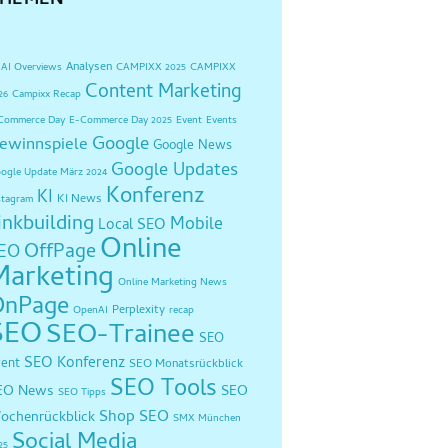
THEMEN
Analysen
AI Overviews
CAMPIXX 2025
CAMPIXX
Content Marketing
26
Campixx Recap
Commerce Day
E-Commerce Day 2025
Event
Events
Google
ewinnspiele
Google News
Google Updates
ogle Update März 2024
Konferenz
KI
KI News
stagram
inkbuilding
Mobile
Local SEO
Online
OffPage
EO
Marketing
Online Marketing News
OnPage
Perplexity
OpenAI
recap
SEO
SEO-Trainee
SEO
SEO Konferenz
vent
SEO Monatsrückblick
SEO Tools
EO News
SEO
SEO Tipps
Shop SEO
ochenrückblick
SMX München
Social Media
25