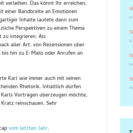
it verleihen. Das könnt Ihr erreichen,
S
mit einer Bandbreite an Emotionen
13
igartiger Inhalte lautete dann zum
tzliche Perspektiven zu einem Thema
S
zu integrieren. Als
21
back aller Art: von Rezensionen über
bis hin zu E-Mails oder Anrufen an
S
16
rte Karl wie immer auch mit seinen
S
henden Rhetorik. Inhaltlich dürfen
1
on Karls Vorträgen überzeugen möchte,
 Kratz reinschauen. Sehr
ecap
vom letzten Jahr
.