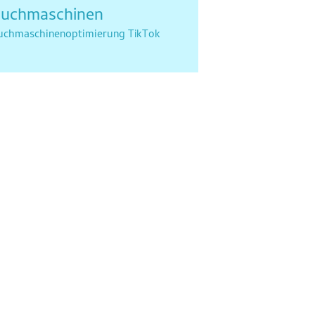
uchmaschinen
uchmaschinenoptimierung
TikTok