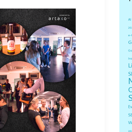
AI
20
e-
G
Go
In
L
S
E
S
W
20