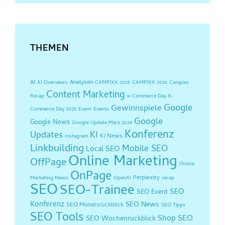
THEMEN
AI
Analysen
AI Overviews
CAMPIXX 2025
CAMPIXX 2026
Campixx
Content Marketing
Recap
e-Commerce Day
E-
Google
Gewinnspiele
Commerce Day 2025
Event
Events
Google
Google News
Google Update März 2024
Konferenz
Updates
KI
KI News
Instagram
Linkbuilding
Mobile SEO
Local SEO
Online Marketing
OffPage
Online
OnPage
Perplexity
Marketing News
OpenAI
recap
SEO
SEO-Trainee
SEO
SEO Event
Konferenz
SEO News
SEO Monatsrückblick
SEO Tipps
SEO Tools
Shop SEO
SEO Wochenrückblick