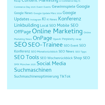
Content Marketing
Recap
e-Commerce Day
E-
Google
Gewinnspiele
Commerce Day 2025
Event
Events
Google
Google News
Google Update März 2024
Konferenz
Updates
KI
KI News
Instagram
Linkbuilding
Mobile SEO
Local SEO
Online Marketing
OffPage
Online
OnPage
Perplexity
Marketing News
OpenAI
recap
SEO
SEO-Trainee
SEO
SEO Event
Konferenz
SEO News
SEO Monatsrückblick
SEO Tipps
SEO Tools
Shop SEO
SEO Wochenrückblick
Social Media
SMX München 2025
Suchmaschinen
Suchmaschinenoptimierung
TikTok