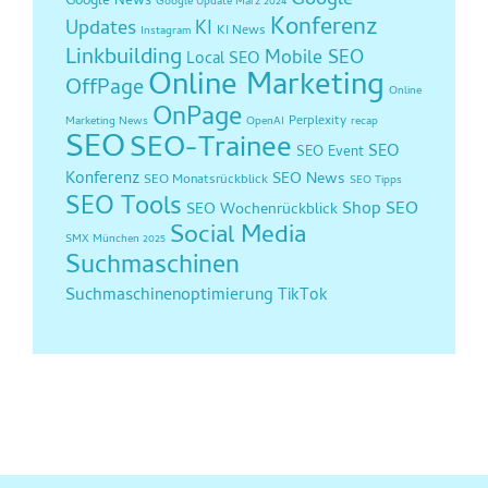
Google
Google News
Google Update März 2024
Konferenz
Updates
KI
KI News
Instagram
Linkbuilding
Mobile SEO
Local SEO
Online Marketing
OffPage
Online
OnPage
Perplexity
Marketing News
OpenAI
recap
SEO
SEO-Trainee
SEO
SEO Event
Konferenz
SEO News
SEO Monatsrückblick
SEO Tipps
SEO Tools
Shop SEO
SEO Wochenrückblick
Social Media
SMX München 2025
Suchmaschinen
Suchmaschinenoptimierung
TikTok