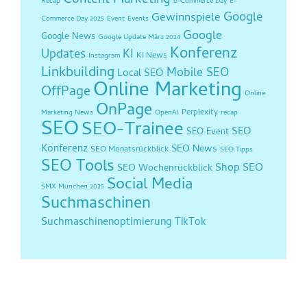
Content Marketing
Recap
e-Commerce Day
E-
Google
Gewinnspiele
Commerce Day 2025
Event
Events
Google
Google News
Google Update März 2024
Konferenz
Updates
KI
KI News
Instagram
Linkbuilding
Mobile SEO
Local SEO
Online Marketing
OffPage
Online
OnPage
Perplexity
Marketing News
OpenAI
recap
SEO
SEO-Trainee
SEO
SEO Event
Konferenz
SEO News
SEO Monatsrückblick
SEO Tipps
SEO Tools
Shop SEO
SEO Wochenrückblick
Social Media
SMX München 2025
Suchmaschinen
Suchmaschinenoptimierung
TikTok