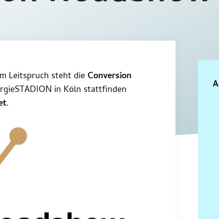
em Leitspruch steht die
Conversion
A
ergieSTADION in Köln stattfinden
et
.