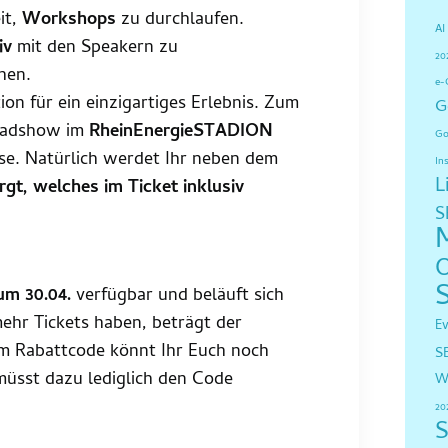
it,
Workshops
zu durchlaufen.
AI
iv
mit den Speakern zu
20
hen.
e-
n für ein einzigartiges Erlebnis. Zum
G
Roadshow im
RheinEnergieSTADION
Go
use. Natürlich werdet Ihr neben dem
In
L
gt, welches im Ticket inklusiv
S
um 30.04.
verfügbar und beläuft sich
mehr Tickets haben, beträgt der
E
em Rabattcode könnt Ihr Euch noch
S
 müsst dazu lediglich den Code
W
20
S