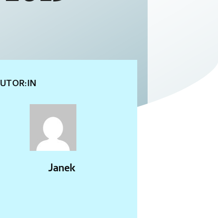
UTOR:IN
Janek