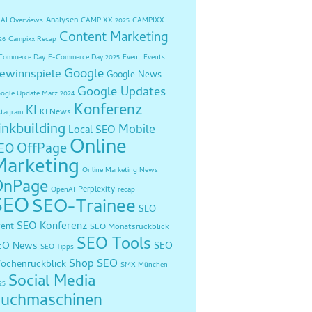
Analysen
AI Overviews
CAMPIXX 2025
CAMPIXX
Content Marketing
26
Campixx Recap
Commerce Day
E-Commerce Day 2025
Event
Events
Google
ewinnspiele
Google News
Google Updates
ogle Update März 2024
Konferenz
KI
KI News
stagram
inkbuilding
Mobile
Local SEO
Online
OffPage
EO
Marketing
Online Marketing News
OnPage
Perplexity
OpenAI
recap
SEO
SEO-Trainee
SEO
SEO Konferenz
vent
SEO Monatsrückblick
SEO Tools
EO News
SEO
SEO Tipps
Shop SEO
ochenrückblick
SMX München
Social Media
25
uchmaschinen