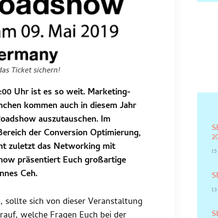
as Ticket sichern!
00 Uhr ist es so weit. Marketing-
nchen kommen auch in diesem Jahr
Roadshow auszutauschen. Im
S
 Bereich der Conversion Optimierung,
2
ht zuletzt das Networking mit
1
how präsentiert Euch großartige
annes Ceh.
S
13
, sollte sich von dieser Veranstaltung
S
arauf, welche Fragen Euch bei der