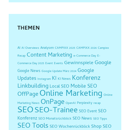
THEMEN
AI
Analysen
AI Overviews
CAMPIXX 2025
CAMPIXX 2026
Campixx
Content Marketing
Recap
e-Commerce Day
E-
Google
Gewinnspiele
Commerce Day 2025
Event
Events
Google
Google News
Google Update März 2024
Konferenz
Updates
KI
KI News
Instagram
Linkbuilding
Mobile SEO
Local SEO
Online Marketing
OffPage
Online
OnPage
Perplexity
Marketing News
OpenAI
recap
SEO
SEO-Trainee
SEO
SEO Event
Konferenz
SEO News
SEO Monatsrückblick
SEO Tipps
SEO Tools
Shop SEO
SEO Wochenrückblick