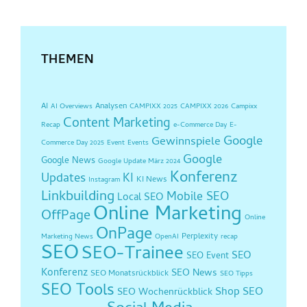
THEMEN
AI
Analysen
AI Overviews
CAMPIXX 2025
CAMPIXX 2026
Campixx
Content Marketing
Recap
e-Commerce Day
E-
Google
Gewinnspiele
Commerce Day 2025
Event
Events
Google
Google News
Google Update März 2024
Konferenz
Updates
KI
KI News
Instagram
Linkbuilding
Mobile SEO
Local SEO
Online Marketing
OffPage
Online
OnPage
Perplexity
Marketing News
OpenAI
recap
SEO
SEO-Trainee
SEO
SEO Event
Konferenz
SEO News
SEO Monatsrückblick
SEO Tipps
SEO Tools
Shop SEO
SEO Wochenrückblick