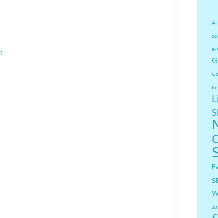
AI
20
e-
e
G
Go
In
L
S
E
S
W
20