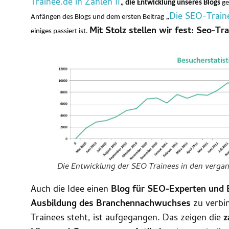
Trainee.de in Zahlen II
„
die Entwicklung unseres Blogs
ge
„
Die SEO-Traine
Anfängen des Blogs und dem ersten Beitrag
Mit Stolz stellen wir fest: Seo-T
einiges passiert ist.
Die Entwicklung der SEO Trainees in den verga
Auch die Idee einen
Blog für SEO-Experten und E
Ausbildung des Branchennachwuchses
zu verbin
Trainees steht, ist aufgegangen. Das zeigen die
z