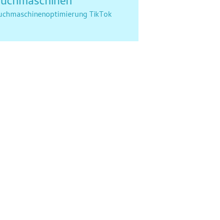
uchmaschinen
uchmaschinenoptimierung
TikTok