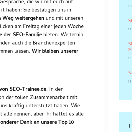
 Gespräche, die wir mit euch auf
10
t haben: Sie bestätigen uns in
en Weg weitergehen
und mit unseren
S
icken am Freitag einer jeden Woche
1
e der SEO-Familie
bieten. Weiterhin
nden auch die Branchenexperten
S
2
kommen lassen.
Wir bleiben unserer
1
S
19
von SEO-Trainee.de
. In den
on der tollen Zusammenarbeit mit
uns kräftig unterstützt haben. Wie
t alle nennen, aber ihr hättet es alle
besonderer Dank an unsere Top 10