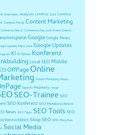
Analysen
AI Overviews
CAMPIXX 2025
CAMPIXX
Content Marketing
26
Campixx Recap
Commerce Day
E-Commerce Day 2025
Event
Events
Google
ewinnspiele
Google News
Google Updates
ogle Update März 2024
Konferenz
KI
KI News
stagram
inkbuilding
Mobile
Local SEO
Online
OffPage
EO
Marketing
Online Marketing News
OnPage
Perplexity
OpenAI
recap
SEO
SEO-Trainee
SEO
SEO Konferenz
vent
SEO Monatsrückblick
SEO Tools
EO News
SEO
SEO Tipps
Shop SEO
ochenrückblick
SMX München
Social Media
25