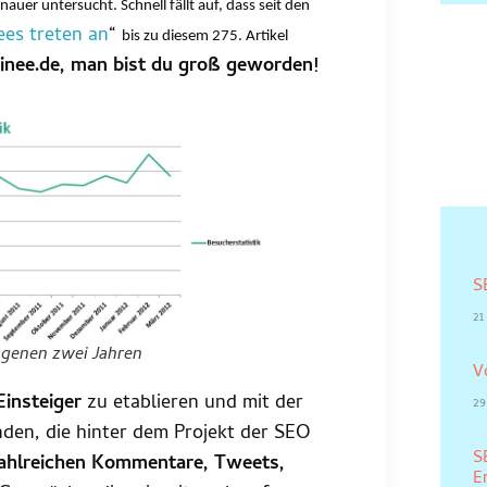
nauer untersucht. Schnell fällt auf, dass seit den
es treten an
“
bis zu diesem 275. Artikel
rainee.de, man bist du groß geworden!
S
21
ngenen zwei Jahren
V
insteiger
zu etablieren und mit der
29
den, die hinter dem Projekt der SEO
S
ahlreichen Kommentare, Tweets,
E