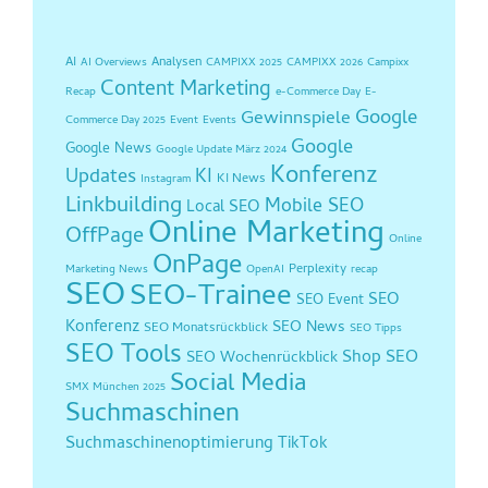
AI
Analysen
AI Overviews
CAMPIXX 2025
CAMPIXX 2026
Campixx
Content Marketing
Recap
e-Commerce Day
E-
Google
Gewinnspiele
Commerce Day 2025
Event
Events
Google
Google News
Google Update März 2024
Konferenz
Updates
KI
KI News
Instagram
Linkbuilding
Mobile SEO
Local SEO
Online Marketing
OffPage
Online
OnPage
Perplexity
Marketing News
OpenAI
recap
SEO
SEO-Trainee
SEO
SEO Event
Konferenz
SEO News
SEO Monatsrückblick
SEO Tipps
SEO Tools
Shop SEO
SEO Wochenrückblick
Social Media
SMX München 2025
Suchmaschinen
Suchmaschinenoptimierung
TikTok