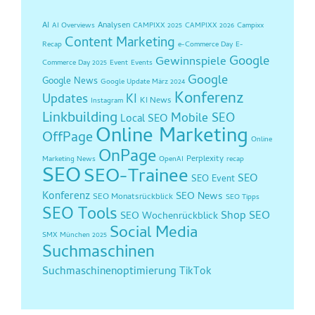
AI
Analysen
AI Overviews
CAMPIXX 2025
CAMPIXX 2026
Campixx
Content Marketing
Recap
e-Commerce Day
E-
Google
Gewinnspiele
Commerce Day 2025
Event
Events
Google
Google News
Google Update März 2024
Konferenz
Updates
KI
KI News
Instagram
Linkbuilding
Mobile SEO
Local SEO
Online Marketing
OffPage
Online
OnPage
Perplexity
Marketing News
OpenAI
recap
SEO
SEO-Trainee
SEO
SEO Event
Konferenz
SEO News
SEO Monatsrückblick
SEO Tipps
SEO Tools
Shop SEO
SEO Wochenrückblick
Social Media
SMX München 2025
Suchmaschinen
Suchmaschinenoptimierung
TikTok