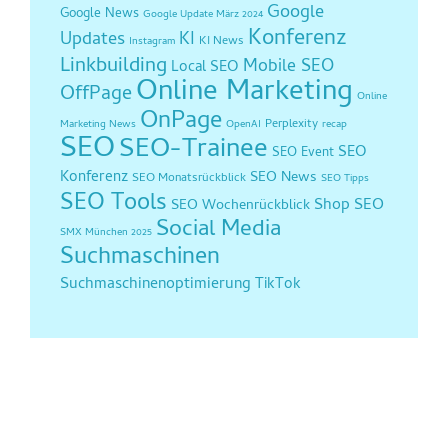
Google
Google News
Google Update März 2024
Konferenz
Updates
KI
KI News
Instagram
Linkbuilding
Mobile SEO
Local SEO
Online Marketing
OffPage
Online
OnPage
Perplexity
Marketing News
OpenAI
recap
SEO
SEO-Trainee
SEO
SEO Event
Konferenz
SEO News
SEO Monatsrückblick
SEO Tipps
SEO Tools
Shop SEO
SEO Wochenrückblick
Social Media
SMX München 2025
Suchmaschinen
Suchmaschinenoptimierung
TikTok