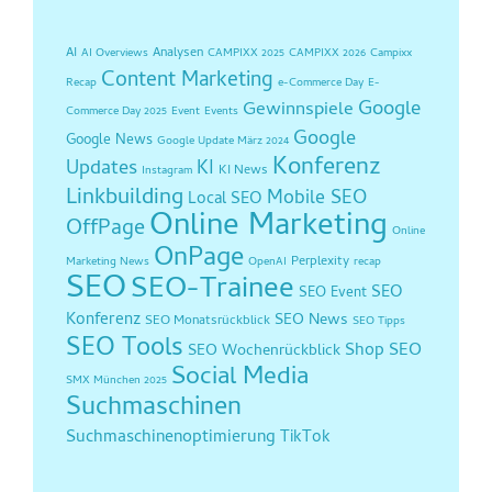
AI
Analysen
AI Overviews
CAMPIXX 2025
CAMPIXX 2026
Campixx
Content Marketing
Recap
e-Commerce Day
E-
Google
Gewinnspiele
Commerce Day 2025
Event
Events
Google
Google News
Google Update März 2024
Konferenz
Updates
KI
KI News
Instagram
Linkbuilding
Mobile SEO
Local SEO
Online Marketing
OffPage
Online
OnPage
Perplexity
Marketing News
OpenAI
recap
SEO
SEO-Trainee
SEO
SEO Event
Konferenz
SEO News
SEO Monatsrückblick
SEO Tipps
SEO Tools
Shop SEO
SEO Wochenrückblick
Social Media
SMX München 2025
Suchmaschinen
Suchmaschinenoptimierung
TikTok