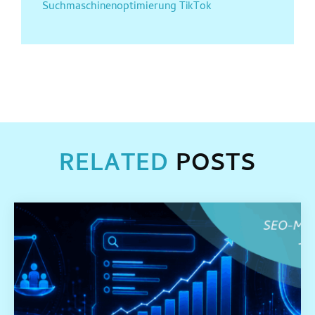
Suchmaschinenoptimierung
TikTok
RELATED
POSTS