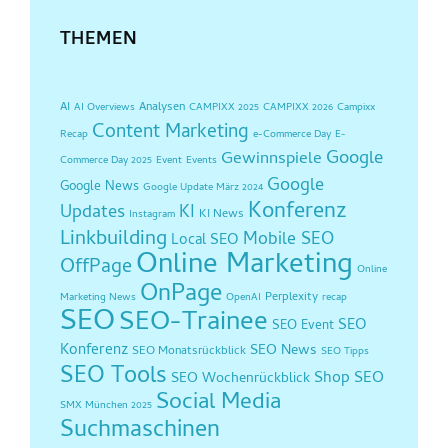
THEMEN
AI
Analysen
AI Overviews
CAMPIXX 2025
CAMPIXX 2026
Campixx
Content Marketing
Recap
e-Commerce Day
E-
Google
Gewinnspiele
Commerce Day 2025
Event
Events
Google
Google News
Google Update März 2024
Konferenz
Updates
KI
KI News
Instagram
Linkbuilding
Mobile SEO
Local SEO
Online Marketing
OffPage
Online
OnPage
Perplexity
Marketing News
OpenAI
recap
SEO
SEO-Trainee
SEO
SEO Event
Konferenz
SEO News
SEO Monatsrückblick
SEO Tipps
SEO Tools
Shop SEO
SEO Wochenrückblick
Social Media
SMX München 2025
Suchmaschinen