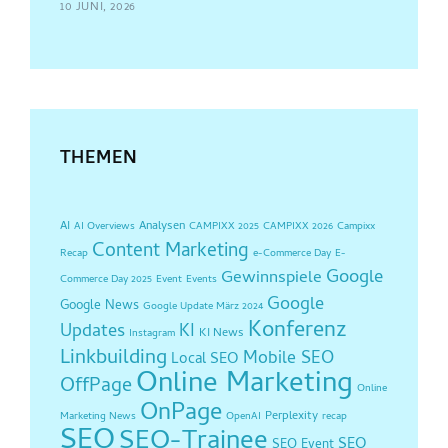
10 JUNI, 2026
THEMEN
AI
Analysen
AI Overviews
CAMPIXX 2025
CAMPIXX 2026
Campixx
Content Marketing
Recap
e-Commerce Day
E-
Google
Gewinnspiele
Commerce Day 2025
Event
Events
Google
Google News
Google Update März 2024
Konferenz
Updates
KI
KI News
Instagram
Linkbuilding
Mobile SEO
Local SEO
Online Marketing
OffPage
Online
OnPage
Perplexity
Marketing News
OpenAI
recap
SEO
SEO-Trainee
SEO
SEO Event