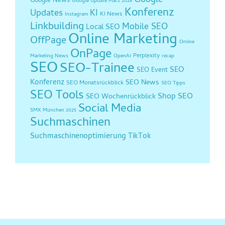
Google
Google News
Google Update März 2024
Konferenz
Updates
KI
KI News
Instagram
Linkbuilding
Mobile SEO
Local SEO
Online Marketing
OffPage
Online
OnPage
Perplexity
Marketing News
OpenAI
recap
SEO
SEO-Trainee
SEO
SEO Event
Konferenz
SEO News
SEO Monatsrückblick
SEO Tipps
SEO Tools
Shop SEO
SEO Wochenrückblick
Social Media
SMX München 2025
Suchmaschinen
Suchmaschinenoptimierung
TikTok