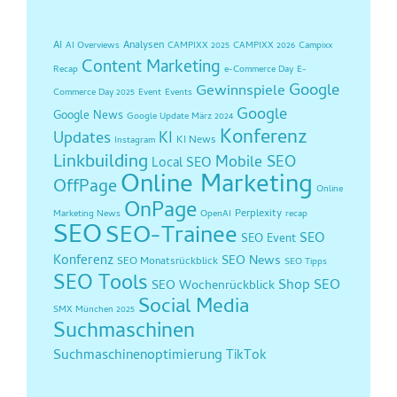
AI
Analysen
AI Overviews
CAMPIXX 2025
CAMPIXX 2026
Campixx
Content Marketing
Recap
e-Commerce Day
E-
Google
Gewinnspiele
Commerce Day 2025
Event
Events
Google
Google News
Google Update März 2024
Konferenz
Updates
KI
KI News
Instagram
Linkbuilding
Mobile SEO
Local SEO
Online Marketing
OffPage
Online
OnPage
Perplexity
Marketing News
OpenAI
recap
SEO
SEO-Trainee
SEO
SEO Event
Konferenz
SEO News
SEO Monatsrückblick
SEO Tipps
SEO Tools
Shop SEO
SEO Wochenrückblick
Social Media
SMX München 2025
Suchmaschinen
Suchmaschinenoptimierung
TikTok