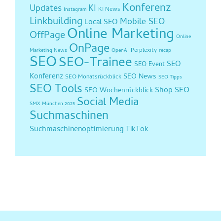
Konferenz
Updates
KI
KI News
Instagram
Linkbuilding
Mobile SEO
Local SEO
Online Marketing
OffPage
Online
OnPage
Perplexity
Marketing News
OpenAI
recap
SEO
SEO-Trainee
SEO
SEO Event
Konferenz
SEO News
SEO Monatsrückblick
SEO Tipps
SEO Tools
Shop SEO
SEO Wochenrückblick
Social Media
SMX München 2025
Suchmaschinen
Suchmaschinenoptimierung
TikTok