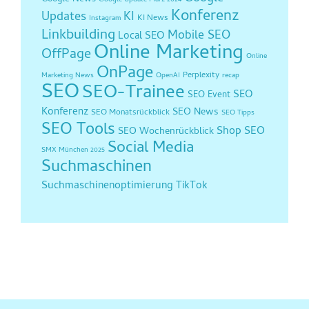
Konferenz
Updates
KI
KI News
Instagram
Linkbuilding
Mobile SEO
Local SEO
Online Marketing
OffPage
Online
OnPage
Perplexity
Marketing News
OpenAI
recap
SEO
SEO-Trainee
SEO
SEO Event
Konferenz
SEO News
SEO Monatsrückblick
SEO Tipps
SEO Tools
Shop SEO
SEO Wochenrückblick
Social Media
SMX München 2025
Suchmaschinen
Suchmaschinenoptimierung
TikTok