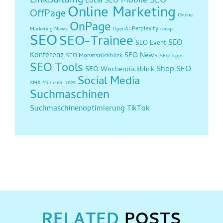
Linkbuilding
Mobile SEO
Local SEO
Online Marketing
OffPage
Online
OnPage
Perplexity
Marketing News
OpenAI
recap
SEO
SEO-Trainee
SEO
SEO Event
Konferenz
SEO News
SEO Monatsrückblick
SEO Tipps
SEO Tools
Shop SEO
SEO Wochenrückblick
Social Media
SMX München 2025
Suchmaschinen
Suchmaschinenoptimierung
TikTok
RELATED
POSTS