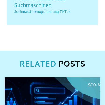
SMX München 2025
Suchmaschinen
Suchmaschinenoptimierung
TikTok
RELATED
POSTS