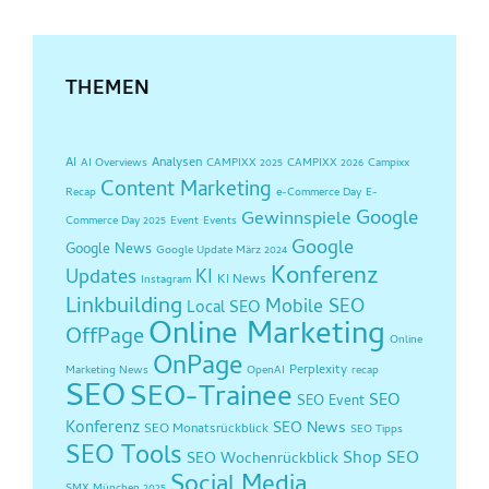
THEMEN
AI
Analysen
AI Overviews
CAMPIXX 2025
CAMPIXX 2026
Campixx
Content Marketing
Recap
e-Commerce Day
E-
Google
Gewinnspiele
Commerce Day 2025
Event
Events
Google
Google News
Google Update März 2024
Konferenz
Updates
KI
KI News
Instagram
Linkbuilding
Mobile SEO
Local SEO
Online Marketing
OffPage
Online
OnPage
Perplexity
Marketing News
OpenAI
recap
SEO
SEO-Trainee
SEO
SEO Event
Konferenz
SEO News
SEO Monatsrückblick
SEO Tipps
SEO Tools
Shop SEO
SEO Wochenrückblick
Social Media