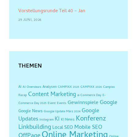
Vorstellungsrunde Teil 40 – Jan
29 JUNI, 2026
THEMEN
AI
Analysen
AI Overviews
CAMPIXX 2025
CAMPIXX 2026
Campixx
Content Marketing
Recap
e-Commerce Day
E-
Google
Gewinnspiele
Commerce Day 2025
Event
Events
Google
Google News
Google Update März 2024
Konferenz
Updates
KI
KI News
Instagram
Linkbuilding
Mobile SEO
Local SEO
Online Marketing
OffPage
Online