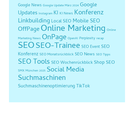
Google
Google News
Google Update März 2024
Konferenz
Updates
KI
KI News
Instagram
Linkbuilding
Mobile SEO
Local SEO
Online Marketing
OffPage
Online
OnPage
Perplexity
Marketing News
OpenAI
recap
SEO
SEO-Trainee
SEO
SEO Event
Konferenz
SEO News
SEO Monatsrückblick
SEO Tipps
SEO Tools
Shop SEO
SEO Wochenrückblick
Social Media
SMX München 2025
Suchmaschinen
Suchmaschinenoptimierung
TikTok