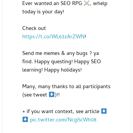
Ever wanted an SEO RPG
, whelp
today is your day!
Check out
https://t.co/WL63zArZWN
!
Send me memes & any bugs ? ya
find. Happy questing! Happy SEO
learning! Happy holidays!
Many, many thanks to all participants
(see tweet
)!!
+ if you want context, see article
pic.twitter.com/Ncgi5cWh08