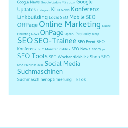
Google
Google News
Google Update März 2024
Konferenz
Updates
KI
KI News
Instagram
Linkbuilding
Mobile SEO
Local SEO
Online Marketing
OffPage
Online
OnPage
Perplexity
Marketing News
OpenAI
recap
SEO
SEO-Trainee
SEO
SEO Event
Konferenz
SEO News
SEO Monatsrückblick
SEO Tipps
SEO Tools
Shop SEO
SEO Wochenrückblick
Social Media
SMX München 2025
Suchmaschinen
Suchmaschinenoptimierung
TikTok