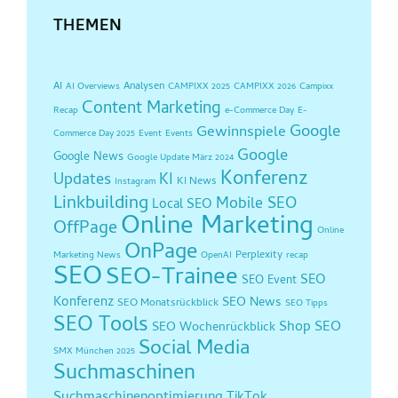
THEMEN
AI
Analysen
AI Overviews
CAMPIXX 2025
CAMPIXX 2026
Campixx
Content Marketing
Recap
e-Commerce Day
E-
Google
Gewinnspiele
Commerce Day 2025
Event
Events
Google
Google News
Google Update März 2024
Konferenz
Updates
KI
KI News
Instagram
Linkbuilding
Mobile SEO
Local SEO
Online Marketing
OffPage
Online
OnPage
Perplexity
Marketing News
OpenAI
recap
SEO
SEO-Trainee
SEO
SEO Event
Konferenz
SEO News
SEO Monatsrückblick
SEO Tipps
SEO Tools
Shop SEO
SEO Wochenrückblick
Social Media
SMX München 2025
Suchmaschinen
Suchmaschinenoptimierung