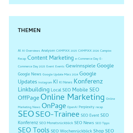
THEMEN
AI
Analysen
AI Overviews
CAMPIXX 2025
CAMPIXX 2026
Campixx
Content Marketing
Recap
e-Commerce Day
E-
Google
Gewinnspiele
Commerce Day 2025
Event
Events
Google
Google News
Google Update März 2024
Konferenz
Updates
KI
KI News
Instagram
Linkbuilding
Mobile SEO
Local SEO
Online Marketing
OffPage
Online
OnPage
Perplexity
Marketing News
OpenAI
recap
SEO
SEO-Trainee
SEO
SEO Event
Konferenz
SEO News
SEO Monatsrückblick
SEO Tipps
SEO Tools
Shop SEO
SEO Wochenrückblick