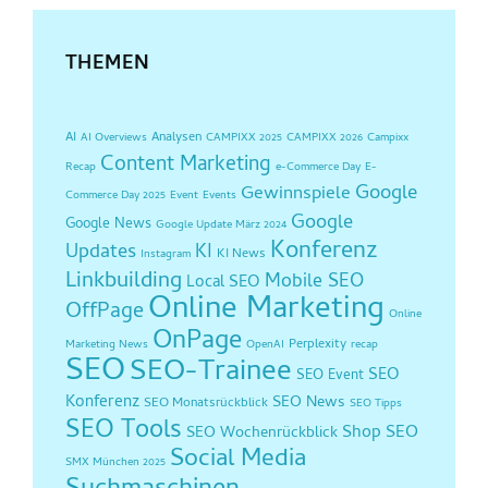
THEMEN
AI
Analysen
AI Overviews
CAMPIXX 2025
CAMPIXX 2026
Campixx
Content Marketing
Recap
e-Commerce Day
E-
Google
Gewinnspiele
Commerce Day 2025
Event
Events
Google
Google News
Google Update März 2024
Konferenz
Updates
KI
KI News
Instagram
Linkbuilding
Mobile SEO
Local SEO
Online Marketing
OffPage
Online
OnPage
Perplexity
Marketing News
OpenAI
recap
SEO
SEO-Trainee
SEO
SEO Event
Konferenz
SEO News
SEO Monatsrückblick
SEO Tipps
SEO Tools
Shop SEO
SEO Wochenrückblick
Social Media
SMX München 2025