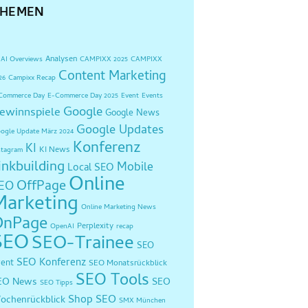
THEMEN
Analysen
AI Overviews
CAMPIXX 2025
CAMPIXX
Content Marketing
26
Campixx Recap
Commerce Day
E-Commerce Day 2025
Event
Events
Google
ewinnspiele
Google News
Google Updates
ogle Update März 2024
Konferenz
KI
KI News
stagram
inkbuilding
Mobile
Local SEO
Online
OffPage
EO
Marketing
Online Marketing News
OnPage
Perplexity
OpenAI
recap
SEO
SEO-Trainee
SEO
SEO Konferenz
vent
SEO Monatsrückblick
SEO Tools
EO News
SEO
SEO Tipps
Shop SEO
ochenrückblick
SMX München