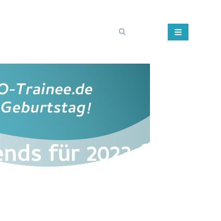
ends für 2023 &
el