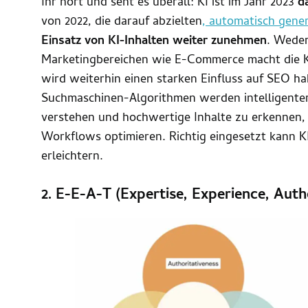
Ihr hört und seht es überall: KI ist im Jahr 2023
d
von 2022, die darauf abzielten
, automatisch gene
Einsatz von KI-Inhalten weiter zunehmen
. Weder
Marketingbereichen wie E-Commerce macht die KI
wird weiterhin einen starken Einfluss auf SEO h
Suchmaschinen-Algorithmen werden intelligenter
verstehen und hochwertige Inhalte zu erkennen,
Workflows optimieren. Richtig eingesetzt kann KI
erleichtern.
2. E-E-A-T (Expertise, Experience, Auth