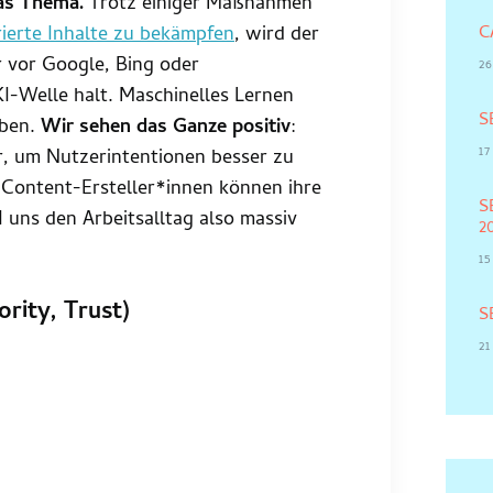
as Thema.
Trotz einiger Maßnahmen
rierte Inhalte zu bekämpfen
, wird der
C
 vor Google, Bing oder
26
-Welle halt. Maschinelles Lernen
S
aben.
Wir sehen das Ganze positiv
:
1
, um Nutzerintentionen besser zu
 Content-Ersteller*innen können ihre
S
 uns den Arbeitsalltag also massiv
2
1
ority, Trust)
S
21