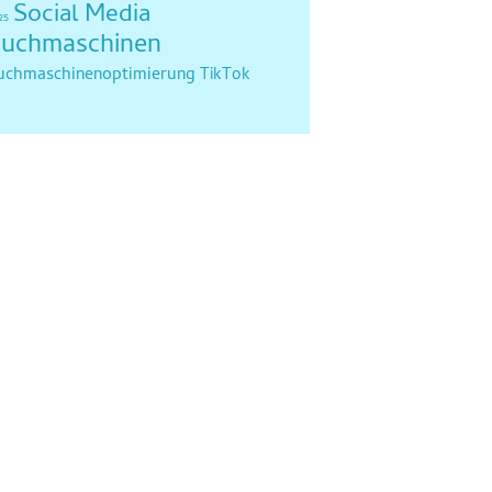
Social Media
25
uchmaschinen
uchmaschinenoptimierung
TikTok