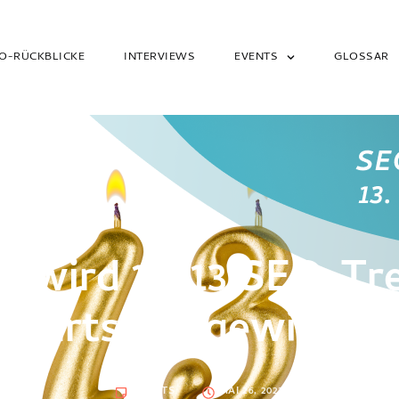
O-RÜCKBLICKE
INTERVIEWS
EVENTS
GLOSSAR
 wird 13! 13 SEO-Tr
eburtstagsgewinnspi
EVENTS
MAI 26, 2023