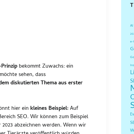
AI
20
e-
G
Go
Prinzip
bekommt Zuwachs: ein
In
L
 möchte sehen, dass
S
dem diskutierten Thema aus erster
önnt hier ein
kleines Beispiel:
Auf
E
ereich SEO. Wir können zum Beispiel
S
hr 2023 abzeichnen werden. Wenn wir
W
ber Tierärzte veröffentlich würden,