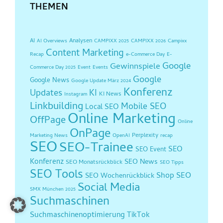
THEMEN
AI
Analysen
AI Overviews
CAMPIXX 2025
CAMPIXX 2026
Campixx
Content Marketing
Recap
e-Commerce Day
E-
Google
Gewinnspiele
Commerce Day 2025
Event
Events
Google
Google News
Google Update März 2024
Konferenz
Updates
KI
KI News
Instagram
Linkbuilding
Mobile SEO
Local SEO
Online Marketing
OffPage
Online
OnPage
Perplexity
Marketing News
OpenAI
recap
SEO
SEO-Trainee
SEO
SEO Event
Konferenz
SEO News
SEO Monatsrückblick
SEO Tipps
SEO Tools
Shop SEO
SEO Wochenrückblick
Social Media
SMX München 2025
Suchmaschinen
Suchmaschinenoptimierung
TikTok