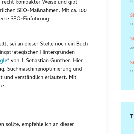
16
 recht kompakter Weise und gibt
derlichen SEO-Maßnahmen. Mit ca. 100
S
werte SEO-Einführung.
1
S
t, sei an dieser Stelle noch ein Buch
20
ingstrategischen Hintergründen
gle
“ von J. Sebastian Günther. Hier
S
ng, Suchmaschinenoptimierung und
19
 und verständlich erläutert. Mit
re.
 sollte, empfehle ich an dieser