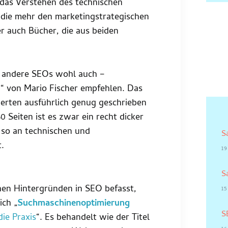
 das Verstehen des technischen
die mehr den marketingstrategischen
r auch Bücher, die aus beiden
e andere SEOs wohl auch –
0
“ von Mario Fischer empfehlen. Das
sierten ausführlich genug geschrieben
50 Seiten ist es zwar ein recht dicker
n so an technischen und
S
.
19
S
hen Hintergründen in SEO befasst,
15
ich „
Suchmaschinenoptimierung
S
ie Praxis
“. Es behandelt wie der Titel