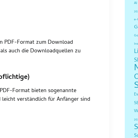
AI
20
e-
G
Go
s in PDF-Format zum Download
In
L
als auch die Downloadquellen zu
S
flichtige)
er PDF-Format bieten sogenannte
E
leicht verständlich für Anfänger sind
S
W
20
S
S