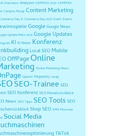
Analysen
AI Overviews
CAMPIXX 2025
CAMPIXX
Content Marketing
26
Campixx Recap
Commerce Day
E-Commerce Day 2025
Event
Events
Google
ewinnspiele
Google News
Google Updates
ogle Update März 2024
Konferenz
KI
KI News
stagram
inkbuilding
Mobile
Local SEO
Online
OffPage
EO
Marketing
Online Marketing News
OnPage
Perplexity
OpenAI
recap
SEO
SEO-Trainee
SEO
SEO Konferenz
vent
SEO Monatsrückblick
SEO Tools
EO News
SEO
SEO Tipps
Shop SEO
ochenrückblick
SMX München
Social Media
25
uchmaschinen
uchmaschinenoptimierung
TikTok