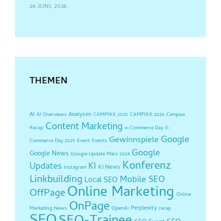
26 JUNI, 2026
THEMEN
AI
Analysen
AI Overviews
CAMPIXX 2025
CAMPIXX 2026
Campixx
Content Marketing
Recap
e-Commerce Day
E-
Google
Gewinnspiele
Commerce Day 2025
Event
Events
Google
Google News
Google Update März 2024
Konferenz
Updates
KI
KI News
Instagram
Linkbuilding
Mobile SEO
Local SEO
Online Marketing
OffPage
Online
OnPage
Perplexity
Marketing News
OpenAI
recap