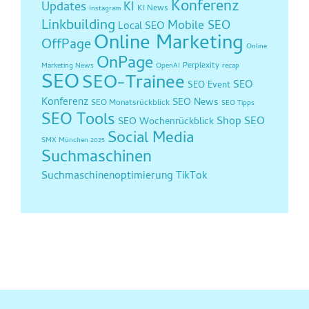
Konferenz
Updates
KI
KI News
Instagram
Linkbuilding
Mobile SEO
Local SEO
Online Marketing
OffPage
Online
OnPage
Perplexity
Marketing News
OpenAI
recap
SEO
SEO-Trainee
SEO
SEO Event
Konferenz
SEO News
SEO Monatsrückblick
SEO Tipps
SEO Tools
Shop SEO
SEO Wochenrückblick
Social Media
SMX München 2025
Suchmaschinen
Suchmaschinenoptimierung
TikTok