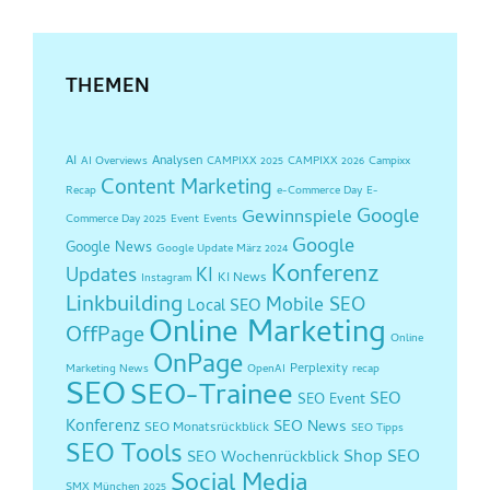
THEMEN
AI
Analysen
AI Overviews
CAMPIXX 2025
CAMPIXX 2026
Campixx
Content Marketing
Recap
e-Commerce Day
E-
Google
Gewinnspiele
Commerce Day 2025
Event
Events
Google
Google News
Google Update März 2024
Konferenz
Updates
KI
KI News
Instagram
Linkbuilding
Mobile SEO
Local SEO
Online Marketing
OffPage
Online
OnPage
Perplexity
Marketing News
OpenAI
recap
SEO
SEO-Trainee
SEO
SEO Event
Konferenz
SEO News
SEO Monatsrückblick
SEO Tipps
SEO Tools
Shop SEO
SEO Wochenrückblick
Social Media
SMX München 2025