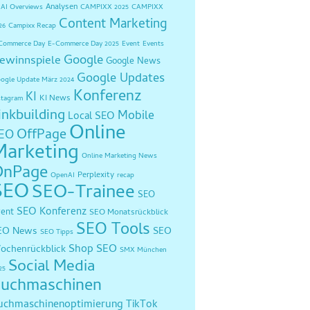
Analysen
AI Overviews
CAMPIXX 2025
CAMPIXX
Content Marketing
26
Campixx Recap
Commerce Day
E-Commerce Day 2025
Event
Events
Google
ewinnspiele
Google News
Google Updates
ogle Update März 2024
Konferenz
KI
KI News
stagram
inkbuilding
Mobile
Local SEO
Online
OffPage
EO
Marketing
Online Marketing News
OnPage
Perplexity
OpenAI
recap
SEO
SEO-Trainee
SEO
SEO Konferenz
vent
SEO Monatsrückblick
SEO Tools
EO News
SEO
SEO Tipps
Shop SEO
ochenrückblick
SMX München
Social Media
25
uchmaschinen
uchmaschinenoptimierung
TikTok