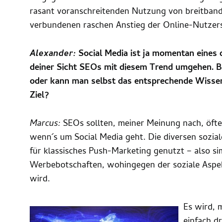
rasant voranschreitenden Nutzung von breitban
verbundenen raschen Anstieg der Online-Nutzersc
Alexander:
Social Media ist ja momentan eines
deiner Sicht SEOs mit diesem Trend umgehen. 
oder kann man selbst das entsprechende Wiss
Ziel?
Marcus:
SEOs sollten, meiner Meinung nach, öfte
wenn´s um Social Media geht. Die diversen sozia
für klassisches Push-Marketing genutzt – also 
Werbebotschaften, wohingegen der soziale Aspekt
wird.
Es wird, 
einfach d