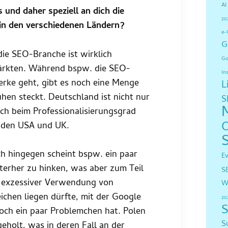
AI
s und daher speziell an dich die
20
 in den verschiedenen Ländern?
e-
G
ie SEO-Branche ist wirklich
Go
ärkten. Während bspw. die SEO-
In
erke geht, gibt es noch eine Menge
L
uhen steckt. Deutschland ist nicht nur
S
uch beim Professionalisierungsgrad
r den USA und UK.
ch hingegen scheint bspw. ein paar
E
nterher zu hinken, was aber zum Teil
S
 exzessiver Verwendung von
W
ichen liegen dürfte, mit der Google
20
S
noch ein paar Problemchen hat. Polen
S
geholt, was in deren Fall an der