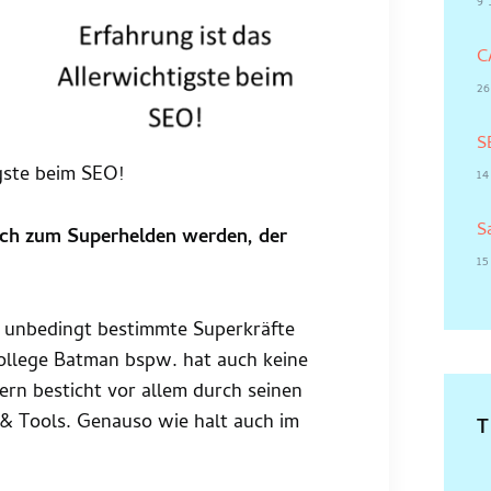
9 
C
26
S
igste beim SEO!
1
S
ich zum Superhelden werden, der
15
d unbedingt bestimmte Superkräfte
llege Batman bspw. hat auch keine
rn besticht vor allem durch seinen
 & Tools. Genauso wie halt auch im