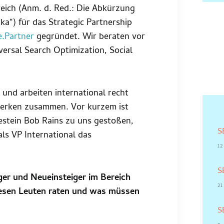
eich (Anm. d. Red.: Die Abkürzung
ka“) für das Strategic Partnership
e.Partner
gegründet. Wir beraten vor
ersal Search Optimization, Social
g und arbeiten international recht
zwerken zusammen. Vor kurzem ist
estein Bob Rains zu uns gestoßen,
S
ls VP International das
1
S
nger und Neueinsteiger im Bereich
21
esen Leuten raten und was müssen
S