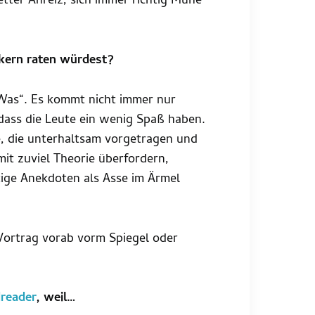
etter Anreiz, sich immer richtig Mühe
kern raten würdest?
Was“. Es kommt nicht immer nur
 dass die Leute ein wenig Spaß haben.
e, die unterhaltsam vorgetragen und
mit zuviel Theorie überfordern,
tige Anekdoten als Asse im Ärmel
Vortrag vorab vorm Spiegel oder
reader
, weil…