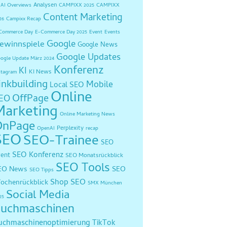
Analysen
AI Overviews
CAMPIXX 2025
CAMPIXX
Content Marketing
26
Campixx Recap
Commerce Day
E-Commerce Day 2025
Event
Events
Google
ewinnspiele
Google News
Google Updates
ogle Update März 2024
Konferenz
KI
KI News
stagram
inkbuilding
Mobile
Local SEO
Online
OffPage
EO
Marketing
Online Marketing News
OnPage
Perplexity
OpenAI
recap
SEO
SEO-Trainee
SEO
SEO Konferenz
vent
SEO Monatsrückblick
SEO Tools
EO News
SEO
SEO Tipps
Shop SEO
ochenrückblick
SMX München
Social Media
25
uchmaschinen
uchmaschinenoptimierung
TikTok