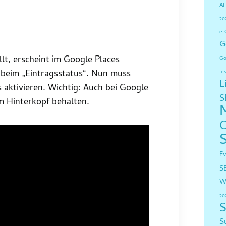
AI
20
e-
G
lt, erscheint im Google Places
Go
 beim „Eintragsstatus“. Nun muss
In
L
s aktivieren. Wichtig: Auch bei Google
S
m Hinterkopf behalten.
E
S
W
20
S
S