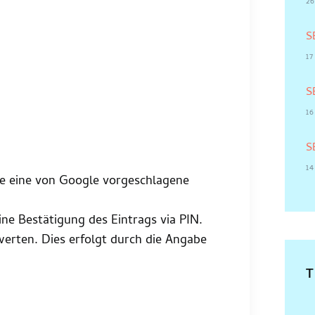
26
S
1
S
16
S
1
lte eine von Google vorgeschlagene
ine Bestätigung des Eintrags via PIN.
uwerten. Dies erfolgt durch die Angabe