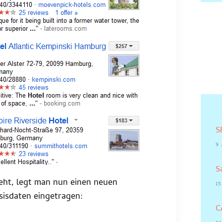
S
9 
S
eht, legt man nun einen neuen
15
sisdaten eingetragen:
C